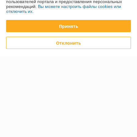
пользователей портала и предоставления персональных
рекомендаций.
Вы можете настроить файлы cookies или
отключить их.
Контакты
Принять
Доставка и оплата
Отклонить
График работы
Полная версия сайта
Политика обработки cookies
Сайт создан на платформе Deal.by
Информация для покупателя
Юридическое лицо:
ООО «Курсдеталь»
220002 г. Минск, 3-й Загородный пер., 4А
Регистрационный номер ЕГР: 192726278