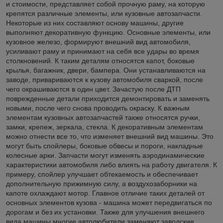
и стоимости, представляет собой прочную раму, на которую
крепятся различные элементы, или кузовные автозапчасти.
Некоторые из них составляют основу машины, другие
выполняют декоративную функцию. Основные элементы, или
кузовное железо, формируют внешний вид автомобиля,
усиливают раму и принимают на себя все удары во время
столкновений. К таким деталям относятся капот, боковые
крылья, багажник, двери, бампера. Они устанавливаются на
заводе, привариваются к кузову автомобиля сваркой, после
чего окрашиваются в один цвет. Зачастую после ДТП
поврежденные детали приходится демонтировать и заменять
новыми, после чего снова проводить окраску. К важным
элементам кузовных автозапчастей также относятся ручки,
замки, крепеж, зеркала, стекла. К декоративным элементам
можно отнести все то, что изменяет внешний вид машины. Это
могут быть спойлеры, боковые обвесы и пороги, накладные
колесные арки. Запчасти могут изменять аэродинамические
характеристики автомобиля либо влиять на работу двигателя. К
примеру, спойлер улучшает обтекаемость и обеспечивает
дополнительную прижимную силу, а воздухозаборники на
капоте охлаждают мотор. Главное отличие таких деталей от
основных элементов кузова - машина может передвигаться по
дорогам и без их установки. Также для улучшения внешнего
вида машины многие автолюбители заменяют заводские