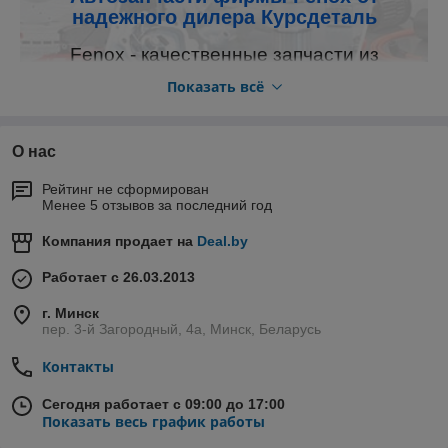
надежного дилера Курсдеталь
Fenox - качественные запчасти из
Белоруссии
Показать всё
Деятельность компании FENOX подразумевает
производство запчастей для автомобилей ВАЗ.
О нас
Посмотреть ассортимент
Рейтинг не сформирован
Менее 5 отзывов за последний год
Компания продает на
Deal.by
Работает с 26.03.2013
Подробнее о нашей работе
г. Минск
пер. 3-й Загородный, 4а, Минск, Беларусь
Контакты
2013 год
Сегодня работает с 09:00 до 17:00
С момента открытия корпорации объемы
Показать весь график работы
производства быстро наращивались благодаря