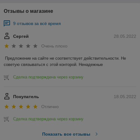
дефициту автомобильных комплектующих,
который на тот момент испытывал действующий
Отзывы о магазине
рынок. На протяжении всего срока деятельности
ассортимент автогидравлики был расширен по
9 отзывов за всё время
максимуму, а дальнейшее сотрудничество с
немецким производителем Bremse Hydraulic
позволило выйти на принципиально новый
Сергей
28.05.2022
качественный уровень благодаря приобретению
Очень плохо
самого нового европейского оборудования.
Предложение на сайте не соответствует действительности. Не 
советую связываться с этой конторой. Ненадежные 
Сделка подтверждена через корзину
Сегодня
На сегодняшний день компания FENOX является
Покупатель
18.05.2022
стабильной и надежной, и по праву считается
одним из самых лучших производителей
Отлично
компонентов для главных автомобильных систем
в СНГ.
Сделка подтверждена через корзину
Показать все отзывы