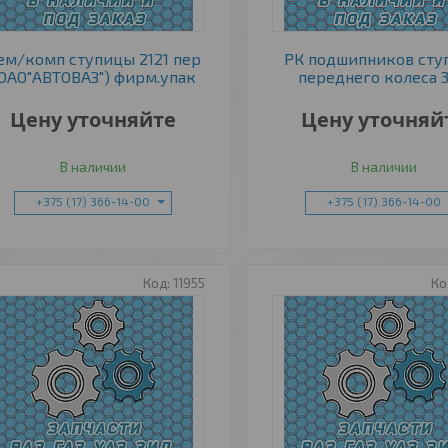
ем/комп ступицы 2121 пер
РК подшипников сту
ОАО"АВТОВАЗ") фирм.упак
переднего колеса 3
Цену уточняйте
Цену уточняй
В наличии
В наличии
+375 (17) 366-14-00
+375 (17) 366-14-00
11955