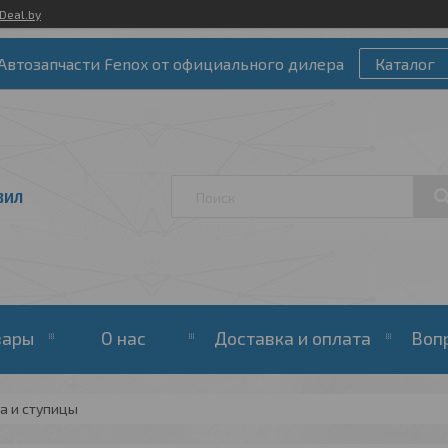
Deal.by
Автозапчасти Fenox от официального дилера
Каталог
ЗИЛ
вары
О нас
Доставка и оплата
Воп
а и ступицы