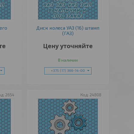
его
Диск колеса УАЗ (16) штамп
(ГАЗ)
те
Цену уточняйте
В наличии
+375 (17) 366-14-00
2654
24808