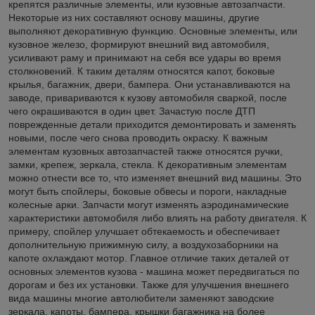
крепятся различные элементы, или кузовные автозапчасти.
Некоторые из них составляют основу машины, другие
выполняют декоративную функцию. Основные элементы, или
кузовное железо, формируют внешний вид автомобиля,
усиливают раму и принимают на себя все удары во время
столкновений. К таким деталям относятся капот, боковые
крылья, багажник, двери, бампера. Они устанавливаются на
заводе, привариваются к кузову автомобиля сваркой, после
чего окрашиваются в один цвет. Зачастую после ДТП
поврежденные детали приходится демонтировать и заменять
новыми, после чего снова проводить окраску. К важным
элементам кузовных автозапчастей также относятся ручки,
замки, крепеж, зеркала, стекла. К декоративным элементам
можно отнести все то, что изменяет внешний вид машины. Это
могут быть спойлеры, боковые обвесы и пороги, накладные
колесные арки. Запчасти могут изменять аэродинамические
характеристики автомобиля либо влиять на работу двигателя. К
примеру, спойлер улучшает обтекаемость и обеспечивает
дополнительную прижимную силу, а воздухозаборники на
капоте охлаждают мотор. Главное отличие таких деталей от
основных элементов кузова - машина может передвигаться по
дорогам и без их установки. Также для улучшения внешнего
вида машины многие автолюбители заменяют заводские
зеркала, капоты, бампера, крышки багажника на более