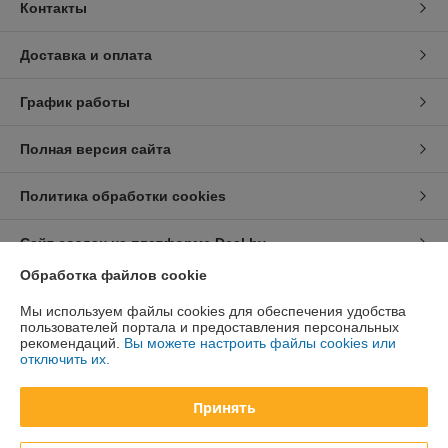
Контакты
Доставка и оплата
График работы
Полная версия сайта
Политика обработки cookies
Сайт создан на платформе Deal.by
Обработка файлов cookie
Информация для покупателя
Мы используем файлы cookies для обеспечения удобства
пользователей портала и предоставления персональных
Юридическое лицо:
ООО «Курсдеталь»
рекомендаций.
Вы можете настроить файлы cookies или
220002 г. Минск, 3-й Загородный пер., 4А
отключить их.
Регистрационный номер ЕГР: 192726278
Принять
УНП: 192726278