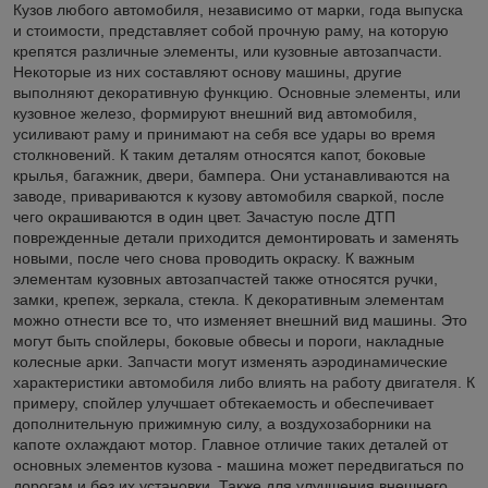
Кузов любого автомобиля, независимо от марки, года выпуска
и стоимости, представляет собой прочную раму, на которую
крепятся различные элементы, или кузовные автозапчасти.
Некоторые из них составляют основу машины, другие
выполняют декоративную функцию. Основные элементы, или
кузовное железо, формируют внешний вид автомобиля,
усиливают раму и принимают на себя все удары во время
столкновений. К таким деталям относятся капот, боковые
крылья, багажник, двери, бампера. Они устанавливаются на
заводе, привариваются к кузову автомобиля сваркой, после
чего окрашиваются в один цвет. Зачастую после ДТП
поврежденные детали приходится демонтировать и заменять
новыми, после чего снова проводить окраску. К важным
элементам кузовных автозапчастей также относятся ручки,
замки, крепеж, зеркала, стекла. К декоративным элементам
можно отнести все то, что изменяет внешний вид машины. Это
могут быть спойлеры, боковые обвесы и пороги, накладные
колесные арки. Запчасти могут изменять аэродинамические
характеристики автомобиля либо влиять на работу двигателя. К
примеру, спойлер улучшает обтекаемость и обеспечивает
дополнительную прижимную силу, а воздухозаборники на
капоте охлаждают мотор. Главное отличие таких деталей от
основных элементов кузова - машина может передвигаться по
дорогам и без их установки. Также для улучшения внешнего