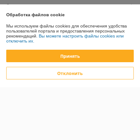
О нас
Обработка файлов cookie
Контакты
Мы используем файлы cookies для обеспечения удобства
пользователей портала и предоставления персональных
Доставка и оплата
рекомендаций.
Вы можете настроить файлы cookies или
отключить их.
График работы
Принять
Полная версия сайта
Отклонить
Политика обработки cookies
Сайт создан на платформе Deal.by
Информация для покупателя
Юридическое лицо:
ООО «Курсдеталь»
220002 г. Минск, 3-й Загородный пер., 4А
Регистрационный номер ЕГР: 192726278