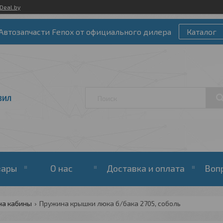
Deal.by
Автозапчасти Fenox от официального дилера
Каталог
ЗИЛ
вары
О нас
Доставка и оплата
Воп
на кабины
Пружина крышки люка б/бака 2705, соболь