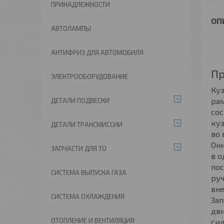
ПРИНАДЛЕЖНОСТИ
АВТОЛАМПЫ
АНТИФРИЗ ДЛЯ АВТОМОБИЛЯ
Пр
ЭЛЕКТРООБОРУДОВАНИЕ
Куз
рам
ДЕТАЛИ ПОДВЕСКИ
со
куз
ДЕТАЛИ ТРАНСМИССИИ
во 
Они
ЗАПЧАСТИ ДЛЯ ТО
в о
пос
СИСТЕМА ВЫПУСКА ГАЗА
руч
вне
СИСТЕМА ОХЛАЖДЕНИЯ
Зап
дви
ОТОПЛЕНИЕ И ВЕНТИЛЯЦИЯ
сил