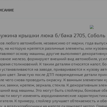
ужина крышки люка б/бака 2705, Соболь
ов любого автомобиля, независимо от марки, года выпус
у, на которую крепятся различные элементы, или кузовн
ставляют основу машины, другие выполняют декоративну
овное железо, формируют внешний вид автомобиля, усил
время столкновений. К таким деталям относятся капот, б
 устанавливаются на заводе, привариваются к кузову ав
дин цвет. Зачастую после ДТП поврежденные детали при
ле чего снова проводить окраску. К важным элементам к
ки, замки, крепеж, зеркала, стекла. К декоративным эле
шний вид машины. Это могут быть спойлеры, боковые обв
части могут изменять аэродинамические характеристики
гателя. К примеру, спойлер улучшает обтекаемость и о
у, а воздухозаборники на капоте охлаждают мотор. Главн