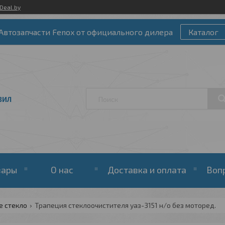
Deal.by
Автозапчасти Fenox от официального дилера
Каталог
ЗИЛ
вары
О нас
Доставка и оплата
Воп
е стекло
Трапеция стеклоочистителя уаз-3151 н/о без моторед.