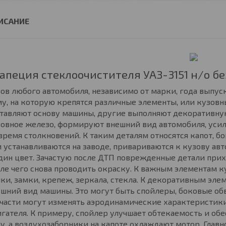
апеция стеклоочистителя УАЗ-3151 н/о бе
ов любого автомобиля, независимо от марки, года выпус
у, на которую крепятся различные элементы, или кузовн
ставляют основу машины, другие выполняют декоративну
овное железо, формируют внешний вид автомобиля, усил
время столкновений. К таким деталям относятся капот, б
 устанавливаются на заводе, привариваются к кузову ав
дин цвет. Зачастую после ДТП поврежденные детали при
ле чего снова проводить окраску. К важным элементам к
ки, замки, крепеж, зеркала, стекла. К декоративным эле
шний вид машины. Это могут быть спойлеры, боковые обв
части могут изменять аэродинамические характеристики
гателя. К примеру, спойлер улучшает обтекаемость и о
у, а воздухозаборники на капоте охлаждают мотор. Главн