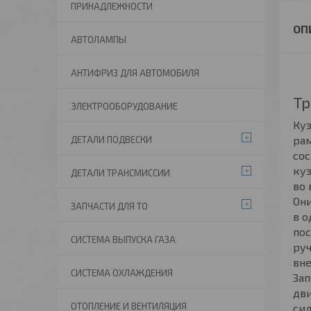
ПРИНАДЛЕЖНОСТИ
АВТОЛАМПЫ
АНТИФРИЗ ДЛЯ АВТОМОБИЛЯ
Тр
ЭЛЕКТРООБОРУДОВАНИЕ
Куз
рам
ДЕТАЛИ ПОДВЕСКИ
со
куз
ДЕТАЛИ ТРАНСМИССИИ
во 
Они
ЗАПЧАСТИ ДЛЯ ТО
в о
пос
СИСТЕМА ВЫПУСКА ГАЗА
руч
вне
СИСТЕМА ОХЛАЖДЕНИЯ
Зап
дви
ОТОПЛЕНИЕ И ВЕНТИЛЯЦИЯ
сил