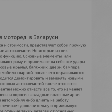
з моторед. в Беларуси
ка и стоимости, представляет собой прочную
ые автозапчасти. Некоторые из них
ю функцию. Основные элементы, или
ивают раму и принимают на себя все удары
оковые крылья, багажник, двери, бампера.
томобиля сваркой, после чего окрашиваются
ходится демонтировать и заменять новыми,
узовных автозапчастей также относятся
ментам можно отнести все то, что изменяет
есы и пороги, накладные колесные арки.
 автомобиля либо влиять на работу
беспечивает дополнительную прижимную
ое отличие таких деталей от основных