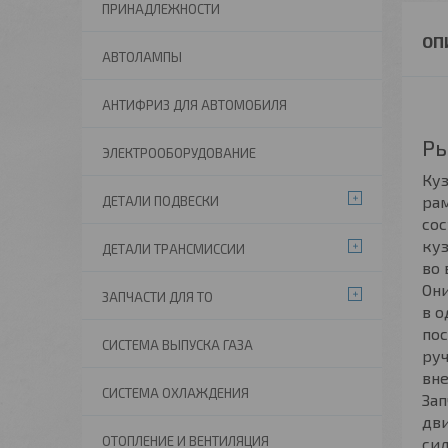
ПРИНАДЛЕЖНОСТИ
АВТОЛАМПЫ
АНТИФРИЗ ДЛЯ АВТОМОБИЛЯ
Ры
ЭЛЕКТРООБОРУДОВАНИЕ
Куз
рам
ДЕТАЛИ ПОДВЕСКИ
со
куз
ДЕТАЛИ ТРАНСМИССИИ
во 
Они
ЗАПЧАСТИ ДЛЯ ТО
в о
пос
СИСТЕМА ВЫПУСКА ГАЗА
руч
вне
СИСТЕМА ОХЛАЖДЕНИЯ
Зап
дви
ОТОПЛЕНИЕ И ВЕНТИЛЯЦИЯ
сил