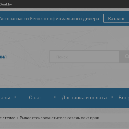
Deal.by
Автозапчасти Fenox от официального дилера
Каталог
ЗИЛ
вары
О нас
Доставка и оплата
Воп
е стекло
Рычаг стеклоочистителя газель next прав.