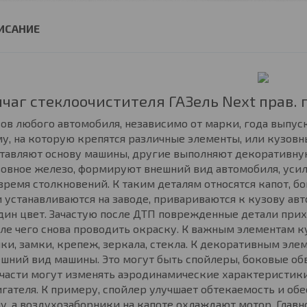
чаг стеклоочистителя ГАЗель Next прав. 
ов любого автомобиля, независимо от марки, года выпус
у, на которую крепятся различные элементы, или кузовн
ставляют основу машины, другие выполняют декоративну
овное железо, формируют внешний вид автомобиля, усил
время столкновений. К таким деталям относятся капот, б
 устанавливаются на заводе, привариваются к кузову ав
дин цвет. Зачастую после ДТП поврежденные детали при
ле чего снова проводить окраску. К важным элементам к
ки, замки, крепеж, зеркала, стекла. К декоративным эле
шний вид машины. Это могут быть спойлеры, боковые обв
части могут изменять аэродинамические характеристики
гателя. К примеру, спойлер улучшает обтекаемость и о
у, а воздухозаборники на капоте охлаждают мотор. Главн