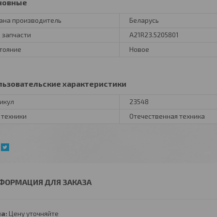
новные
ана производитель
Беларусь
 запчасти
А21R23.5205801
тояние
Новое
льзовательские характеристики
икул
23548
 техники
Отечественная техника
ФОРМАЦИЯ ДЛЯ ЗАКАЗА
а:
Цену уточняйте