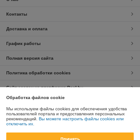
Контакты
Доставка и оплата
График работы
Полная версия сайта
Политика обработки cookies
Сайт создан на платформе Deal.by
Обработка файлов cookie
Информация для покупателя
Мы используем файлы cookies для обеспечения удобства
пользователей портала и предоставления персональных
Юридическое лицо:
ООО «Курсдеталь»
рекомендаций.
Вы можете настроить файлы cookies или
220002 г. Минск, 3-й Загородный пер., 4А
отключить их.
Регистрационный номер ЕГР: 192726278
Принять