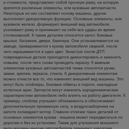
и стоимости, представляет собой прочную раму, на которую
крепятся различные элементы, или кузовные автозапчасти.
Некоторые из них составляют основу машины, другие
выполняют декоративную функцию. Основные элементы, или
кузовное железо, формируют внешний вид автомобиля,
усиливают раму и принимают на себя все удары во время
столкновений. К таким деталям относятся капот, боковые
крылья, багажник, двери, бампера. Они устанавливаются на
заводе, привариваются к кузову автомобиля сваркой, после
чего окрашиваются в один цвет. Зачастую после ДТП
поврежденные детали приходится демонтировать и заменять
новыми, после чего снова проводить окраску. К важным
элементам кузовных автозапчастей также относятся ручки,
замки, крепеж, зеркала, стекла. К декоративным элементам
можно отнести все то, что изменяет внешний вид машины. Это
могут быть спойлеры, боковые обвесы и пороги, накладные
колесные арки. Запчасти могут изменять аэродинамические
характеристики автомобиля либо влиять на работу двигателя. К
примеру, спойлер улучшает обтекаемость и обеспечивает
дополнительную прижимную силу, а воздухозаборники на
капоте охлаждают мотор. Главное отличие таких деталей от
основных элементов кузова - машина может передвигаться по
дорогам и без их установки. Также для улучшения внешнего
вида машины многие автолюбители заменяют заводские