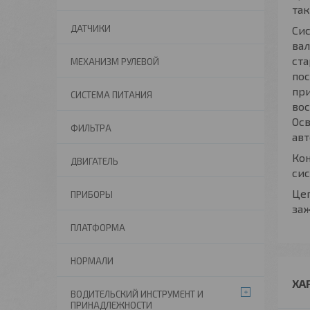
так
ДАТЧИКИ
Сис
вал
ста
МЕХАНИЗМ РУЛЕВОЙ
по
при
СИСТЕМА ПИТАНИЯ
вос
Осв
ФИЛЬТРА
ав
Ко
ДВИГАТЕЛЬ
си
Цеп
ПРИБОРЫ
заж
ПЛАТФОРМА
НОРМАЛИ
ХА
ВОДИТЕЛЬСКИЙ ИНСТРУМЕНТ И
ПРИНАДЛЕЖНОСТИ