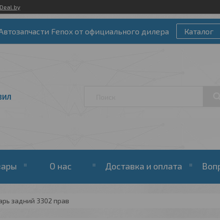
Deal.by
Автозапчасти Fenox от официального дилера
Каталог
ЗИЛ
вары
О нас
Доставка и оплата
Воп
арь задний 3302 прав