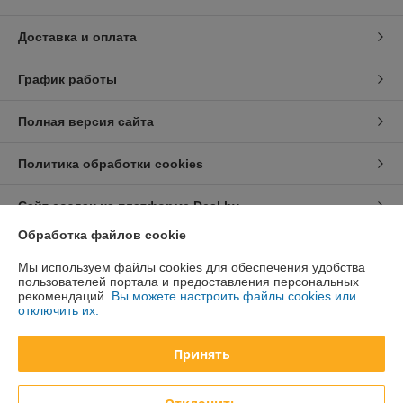
Доставка и оплата
График работы
Полная версия сайта
Политика обработки cookies
Сайт создан на платформе Deal.by
Обработка файлов cookie
Информация для покупателя
Мы используем файлы cookies для обеспечения удобства
пользователей портала и предоставления персональных
Юридическое лицо:
ООО «Курсдеталь»
рекомендаций.
Вы можете настроить файлы cookies или
220002 г. Минск, 3-й Загородный пер., 4А
отключить их.
Регистрационный номер ЕГР: 192726278
Принять
УНП: 192726278
Регистрационный орган: Администрация Московского р-на г. Минска