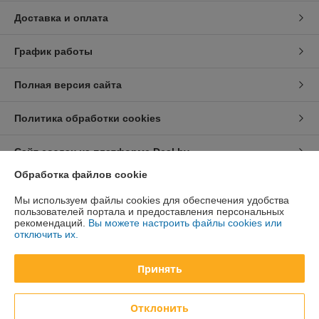
Доставка и оплата
График работы
Полная версия сайта
Политика обработки cookies
Сайт создан на платформе Deal.by
Обработка файлов cookie
Информация для покупателя
Мы используем файлы cookies для обеспечения удобства
пользователей портала и предоставления персональных
Юридическое лицо:
ООО «Курсдеталь»
рекомендаций.
Вы можете настроить файлы cookies или
220002 г. Минск, 3-й Загородный пер., 4А
отключить их.
Регистрационный номер ЕГР: 192726278
Принять
УНП: 192726278
Регистрационный орган: Администрация Московского р-на г. Минска
Отклонить