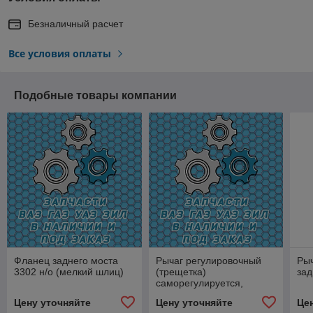
Безналичный расчет
Все условия оплаты
Подобные товары компании
Фланец заднего моста
Рычаг регулировочный
Рыч
3302 н/о (мелкий шлиц)
(трещетка)
зад
саморегулируется,
правая (крупный шлиц
Цену уточняйте
Цену уточняйте
Це
10*32*40)