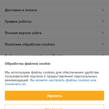
Доставка и оплата
График работы
Полная версия сайта
Политика обработки cookies
Сайт создан на платформе Deal.by
Обработка файлов cookie
Информация для покупателя
Мы используем файлы cookies для обеспечения удобства
пользователей портала и предоставления персональных
Юридическое лицо:
ООО «Курсдеталь»
рекомендаций.
Вы можете настроить файлы cookies или
220002 г. Минск, 3-й Загородный пер., 4А
отключить их.
Регистрационный номер ЕГР: 192726278
Принять
УНП: 192726278
Регистрационный орган: Администрация Московского р-на г. Минска