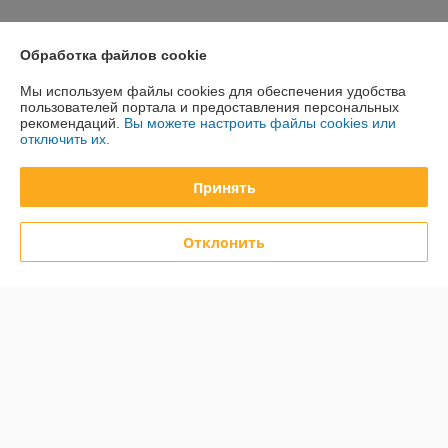
Показать все отзывы
Обработка файлов cookie
Мы используем файлы cookies для обеспечения удобства
О нас
пользователей портала и предоставления персональных
рекомендаций.
Вы можете настроить файлы cookies или
отключить их.
Контакты
Принять
Доставка и оплата
Отклонить
График работы
Полная версия сайта
Политика обработки cookies
Сайт создан на платформе Deal.by
Информация для покупателя