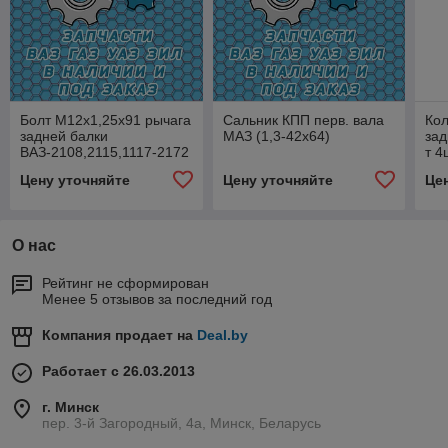
Болт М12х1,25х91 рычага
Сальник КПП перв. вала
Кол
задней балки
МАЗ (1,3-42х64)
зад
ВАЗ-2108,2115,1117-2172
т 4
Цену уточняйте
Цену уточняйте
Це
О нас
Рейтинг не сформирован
Менее 5 отзывов за последний год
Компания продает на
Deal.by
Работает с 26.03.2013
г. Минск
пер. 3-й Загородный, 4а, Минск, Беларусь