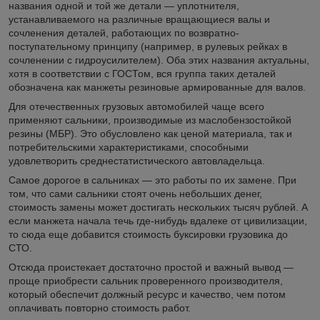
названия одной и той же детали — уплотнителя,
устанавливаемого на различные вращающиеся валы и
сочленения деталей, работающих по возвратно-
поступательному принципу (например, в рулевых рейках в
сочленении с гидроусилителем). Оба этих названия актуальны,
хотя в соответствии с ГОСТом, вся группа таких деталей
обозначена как манжеты резиновые армированные для валов.
Для отечественных грузовых автомобилей чаще всего
применяют сальники, производимые из маслобензостойкой
резины (МБР). Это обусловлено как ценой материала, так и
потребительскими характеристиками, способными
удовлетворить среднестатистического автовладельца.
Самое дорогое в сальниках — это работы по их замене. При
том, что сами сальники стоят очень небольших денег,
стоимость замены может достигать нескольких тысяч рублей. А
если манжета начала течь где-нибудь вдалеке от цивилизации,
то сюда еще добавится стоимость буксировки грузовика до
СТО.
Отсюда проистекает достаточно простой и важный вывод —
проще приобрести сальник проверенного производителя,
который обеспечит должный ресурс и качество, чем потом
оплачивать повторно стоимость работ.