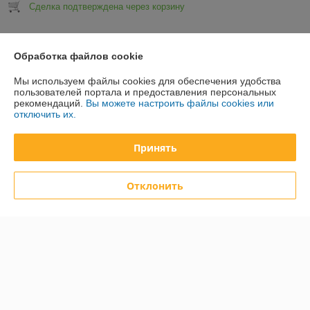
Сделка подтверждена через корзину
Показать все отзывы
Обработка файлов cookie
Мы используем файлы cookies для обеспечения удобства
О нас
пользователей портала и предоставления персональных
рекомендаций.
Вы можете настроить файлы cookies или
отключить их.
Контакты
Принять
Доставка и оплата
Отклонить
График работы
Полная версия сайта
Политика обработки cookies
Сайт создан на платформе Deal.by