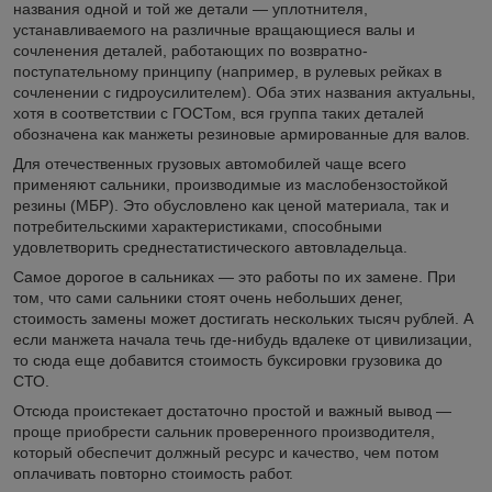
названия одной и той же детали — уплотнителя,
устанавливаемого на различные вращающиеся валы и
сочленения деталей, работающих по возвратно-
поступательному принципу (например, в рулевых рейках в
сочленении с гидроусилителем). Оба этих названия актуальны,
хотя в соответствии с ГОСТом, вся группа таких деталей
обозначена как манжеты резиновые армированные для валов.
Для отечественных грузовых автомобилей чаще всего
применяют сальники, производимые из маслобензостойкой
резины (МБР). Это обусловлено как ценой материала, так и
потребительскими характеристиками, способными
удовлетворить среднестатистического автовладельца.
Самое дорогое в сальниках — это работы по их замене. При
том, что сами сальники стоят очень небольших денег,
стоимость замены может достигать нескольких тысяч рублей. А
если манжета начала течь где-нибудь вдалеке от цивилизации,
то сюда еще добавится стоимость буксировки грузовика до
СТО.
Отсюда проистекает достаточно простой и важный вывод —
проще приобрести сальник проверенного производителя,
который обеспечит должный ресурс и качество, чем потом
оплачивать повторно стоимость работ.