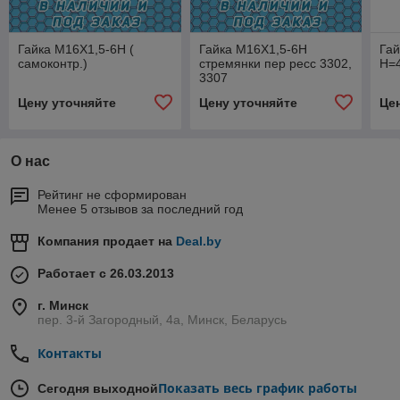
Гайка М16Х1,5-6Н (
Гайка М16Х1,5-6Н
Гай
самоконтр.)
стремянки пер ресс 3302,
Н=
3307
Цену уточняйте
Цену уточняйте
Це
О нас
Рейтинг не сформирован
Менее 5 отзывов за последний год
Компания продает на
Deal.by
Работает с 26.03.2013
г. Минск
пер. 3-й Загородный, 4а, Минск, Беларусь
Контакты
Показать весь график работы
Сегодня выходной