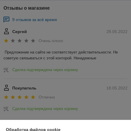
Отзывы о магазине
9 отзывов за всё время
Сергей
28.05.2022
Очень плохо
Предложение на сайте не соответствует действительности. Не 
советую связываться с этой конторой. Ненадежные 
Сделка подтверждена через корзину
Покупатель
18.05.2022
Отлично
Сделка подтверждена через корзину
Показать все отзывы
Обработка файлов cookie