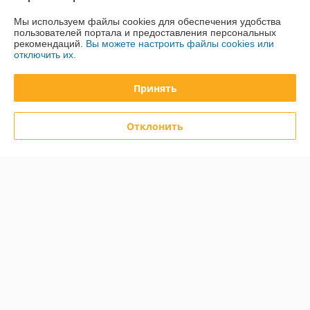
Мы используем файлы cookies для обеспечения удобства
О нас
пользователей портала и предоставления персональных
рекомендаций.
Вы можете настроить файлы cookies или
отключить их.
Контакты
Принять
Доставка и оплата
Отклонить
График работы
Полная версия сайта
Политика обработки cookies
Сайт создан на платформе Deal.by
Информация для покупателя
Юридическое лицо:
ООО «Курсдеталь»
220002 г. Минск, 3-й Загородный пер., 4А