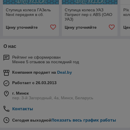
Ступица колеса ГАЗель
Ступица колеса УАЗ
Р/к
Next передняя в сб.
Патриот пер с ABS (ОАО
кол
УАЗ)
Цену уточняйте
Цену уточняйте
Це
О нас
Рейтинг не сформирован
Менее 5 отзывов за последний год
Компания продает на
Deal.by
Работает с 26.03.2013
г. Минск
пер. 3-й Загородный, 4а, Минск, Беларусь
Контакты
Показать весь график работы
Сегодня выходной