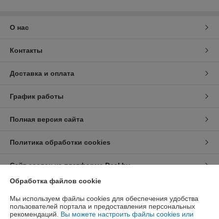
О нас
Контакты
Доставка и оплата
График работы
Полная версия сайта
Политика обработки cookies
Сайт создан на платформе Deal.by
Обработка файлов cookie
Информация для покупателя
Мы используем файлы cookies для обеспечения удобства
пользователей портала и предоставления персональных
Юридическое лицо:
ООО «Курсдеталь»
рекомендаций.
Вы можете настроить файлы cookies или
220002 г. Минск, 3-й Загородный пер., 4А