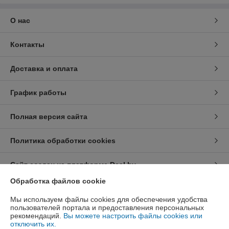
О нас
Контакты
Доставка и оплата
График работы
Полная версия сайта
Политика обработки cookies
Сайт создан на платформе Deal.by
Обработка файлов cookie
Информация для покупателя
Мы используем файлы cookies для обеспечения удобства
пользователей портала и предоставления персональных
Юридическое лицо:
ООО «Курсдеталь»
рекомендаций.
Вы можете настроить файлы cookies или
220002 г. Минск, 3-й Загородный пер., 4А
отключить их.